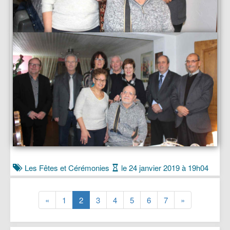
Les Fêtes et Cérémonies
le 24 janvier 2019 à 19h04
(current)
(current)
(current)
(current)
(current)
(current)
(current)
«
1
2
3
4
5
6
7
»