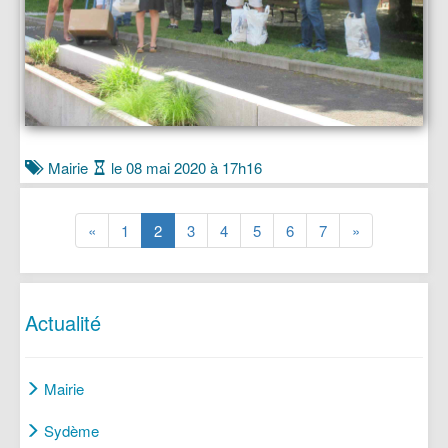
Mairie
le 08 mai 2020 à 17h16
(current)
(current)
(current)
(current)
(current)
(current)
(current)
«
1
2
3
4
5
6
7
»
Actualité
Mairie
Sydème