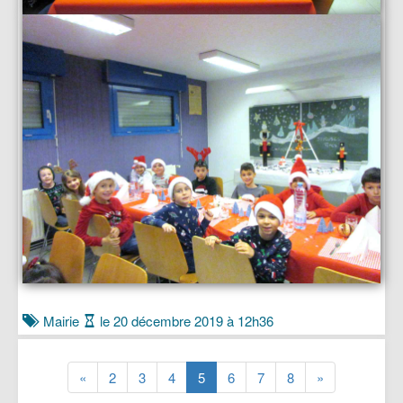
Mairie
le 20 décembre 2019 à 12h36
(current)
(current)
(current)
(current)
(current)
(current)
(current)
«
2
3
4
5
6
7
8
»