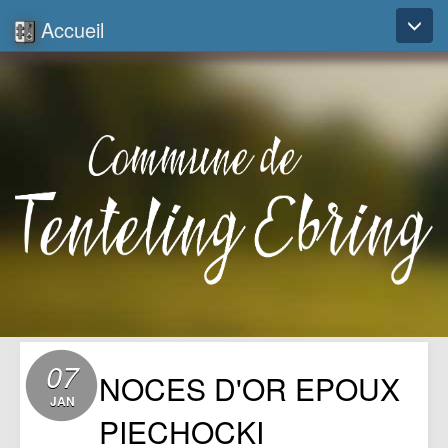
Accueil
Toggl
naviga
07
NOCES D'OR EPOUX
JAN
PIECHOCKI